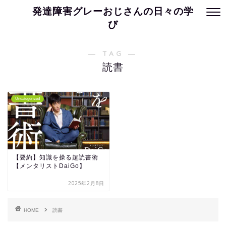
発達障害グレーおじさんの日々の学
び
― TAG ―
読書
Uncategorized
【要約】知識を操る超読書術
【メンタリストDaiGo】
2025年2月8日
HOME
読書