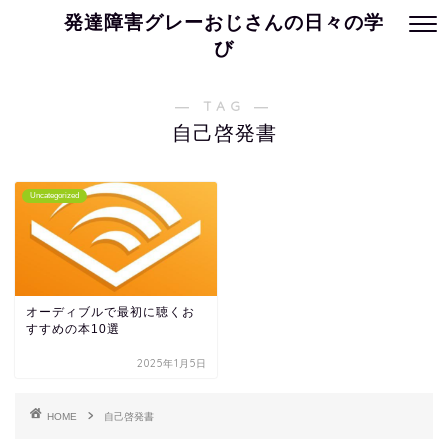
発達障害グレーおじさんの日々の学
び
― TAG ―
自己啓発書
Uncategorized
オーディブルで最初に聴くお
すすめの本10選
2025年1月5日
HOME
自己啓発書