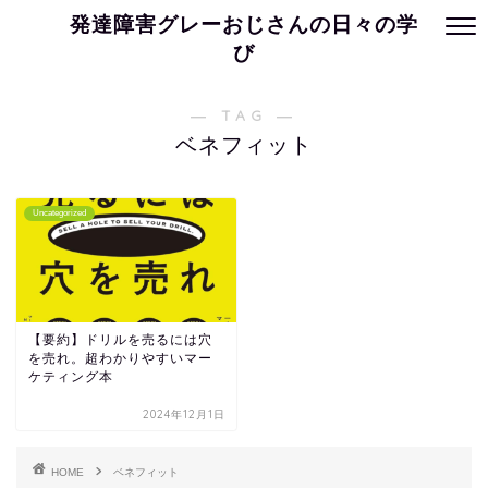
発達障害グレーおじさんの日々の学
び
― TAG ―
ベネフィット
Uncategorized
【要約】ドリルを売るには穴
を売れ。超わかりやすいマー
ケティング本
2024年12月1日
HOME
ベネフィット