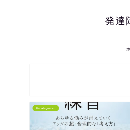
発達
―
Uncategorized