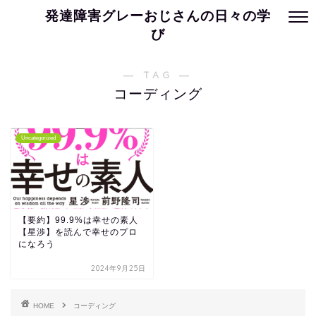
発達障害グレーおじさんの日々の学
び
― TAG ―
コーディング
Uncategorized
【要約】99.9%は幸せの素人
【星渉】を読んで幸せのプロ
になろう
2024年9月25日
HOME
コーディング