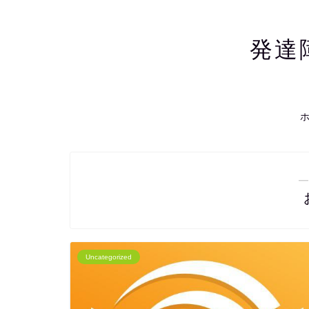
発達
―
Uncategorized